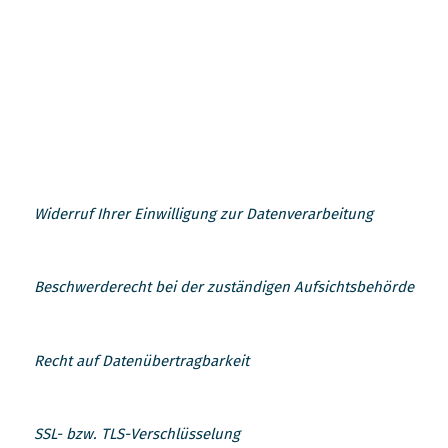
Widerruf Ihrer Einwilligung zur Datenverarbeitung
Viele Datenverarbeitungsvorgänge sind nur mit Ihrer ausdrücklichen Einwilligung möglich. Sie können eine bereits erteilte Einwilligung jederzeit widerrufen. Dazu reicht eine formlose Mitteilung per E-Mail an uns. Die Rechtmäßigkeit der bis zum Widerruf erfolgten Datenverarbeitung bleibt vom Widerruf unberührt.
Beschwerderecht bei der zuständigen Aufsichtsbehörde
Recht auf Datenübertragbarkeit
SSL- bzw. TLS-Verschlüsselung