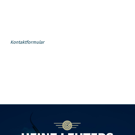
Kontaktformular
Die Verarbeitung der in das Kontaktformular eingegebenen Daten erfolgt somit ausschließlich auf Grundlage Ihrer Einwilligung (Art. 6 Abs. 1 lit. a DSGVO). Sie können diese Einwilligung jederzeit widerrufen. Dazu reicht eine formlose Mitteilung per E-Mail an uns. Die Rechtmäßigkeit der bis zum Widerruf erfolgten Datenverarbeitungsvorgänge bleibt vom Widerruf unberührt.