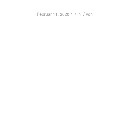
/
/
/
Februar 11, 2020
in
von
Heinz Leuters zeigt, dass Personalentscheidungen nicht auf faulen Kompromissen basieren sollten