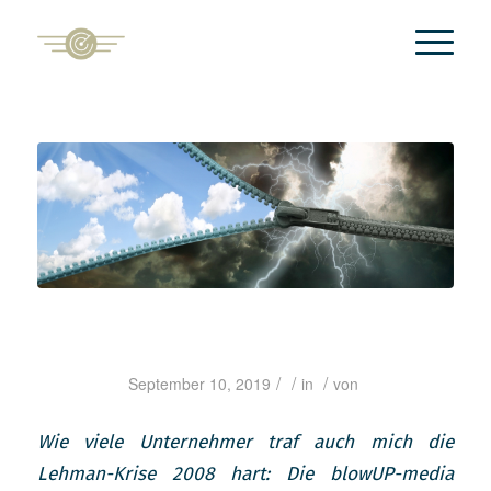
Kannst Du auch in schwierigen Situationen leisten, was von Dir erwartet wird?
/
/
/
September 10, 2019
in
von
Wie viele Unternehmer traf auch mich die
Lehman-Krise 2008 hart: Die blowUP-media