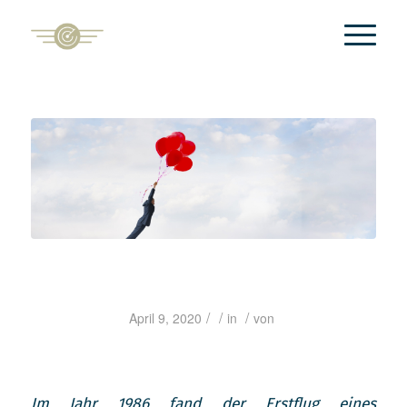
/
/
/
April 9, 2020
in
von
Im Jahr 1986 fand der Erstflug eines