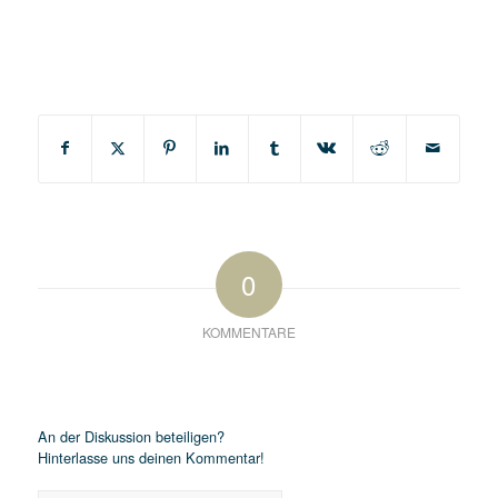
Gelernt habe ich in der Zeit, dass es für Innovation Raum braucht. Es lohnt sich, den Ideenträgern im Unternehmen genau diesen Raum zu geben damit innovative Projekte entstehen. Denn wenn die Freiheit da ist, wirklich schöpferisch zu denken, wenn es gelingt der Intuition zu vertrauen, dann entsteht tatsächlich Bahnbrechendes – und hoffentlich ist auch der Markt dafür dann bereit.
0
KOMMENTARE
Hinterlasse einen Kommentar
An der Diskussion beteiligen?
Hinterlasse uns deinen Kommentar!